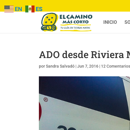
EN
ES
INICIO
SO
ADO desde Riviera 
por
Sandra Salvadó
|
Jun 7, 2016
|
12 Comentario