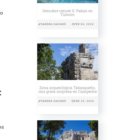
Descubre cenote X-Pakan en
No
Tizimín
SANDRA SALVADÓ
FEB 04, 2024
Zona arqueológica Tabasqueño,
:
una grata sorpresa en Campeche
SANDRA SALVADÓ
ENE 22, 2024
os