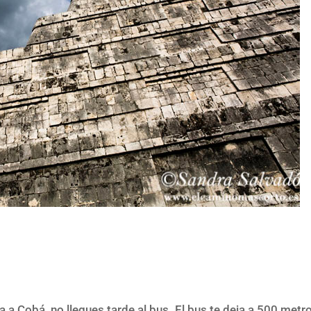
 a Cobá, no llegues tarde al bus. El bus te deja a 500 metr