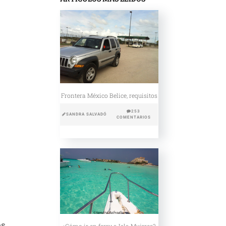
Frontera México Belice, requisitos
253
SANDRA SALVADÓ
COMENTARIOS
os