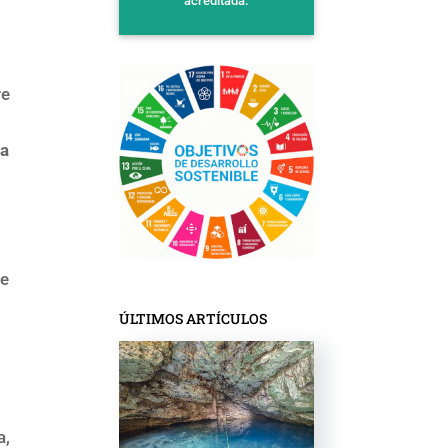
acreditada.
.
re
la
de
ÚLTIMOS ARTÍCULOS
a,