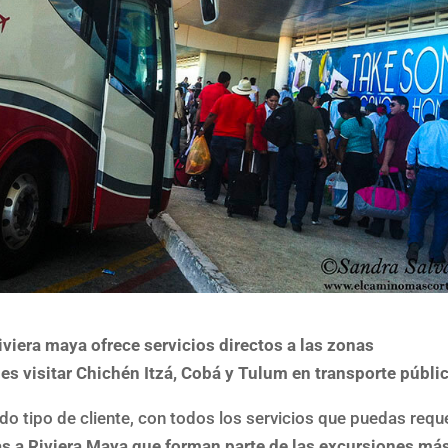
iera maya ofrece servicios directos a las zonas
s visitar Chichén Itzá, Cobá y Tulum en transporte públi
o tipo de cliente, con todos los servicios que puedas reque
 a Riviera Maya que forman parte de las excursiones má