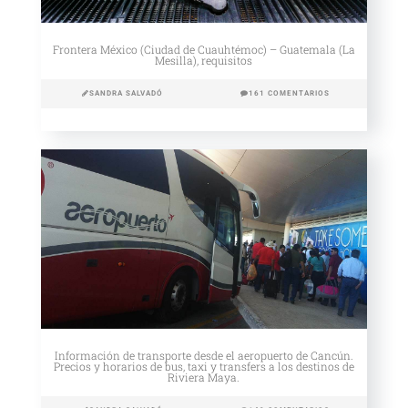
Frontera México (Ciudad de Cuauhtémoc) – Guatemala (La
Mesilla), requisitos
SANDRA SALVADÓ
161 COMENTARIOS
Información de transporte desde el aeropuerto de Cancún.
Precios y horarios de bus, taxi y transfers a los destinos de
Riviera Maya.