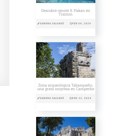
Descubre cenote X-Pakan en
Tizimín
SANDRA SALVADÓ
FEB 04, 2024
Zona arqueológica Tabasqueño,
una grata sorpresa en Campeche
SANDRA SALVADÓ
ENE 22, 2024