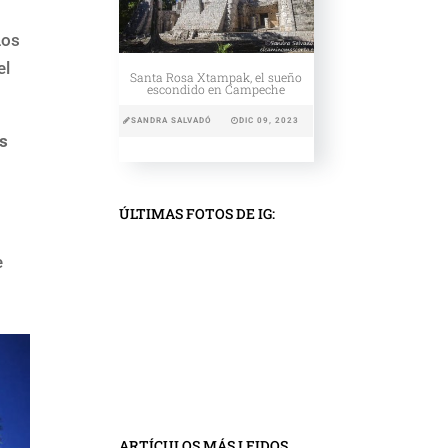
Los
el
Santa Rosa Xtampak, el sueño
escondido en Campeche
SANDRA SALVADÓ
DIC 09, 2023
os
ÚLTIMAS FOTOS DE IG:
e
ARTÍCULOS MÁS LEIDOS