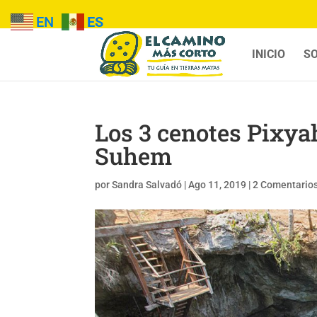
EN
ES
INICIO
SO
Los 3 cenotes Pixy
Suhem
por
Sandra Salvadó
|
Ago 11, 2019
|
2 Comentario