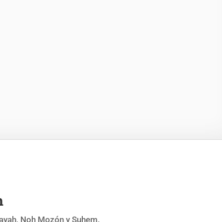
h
ayah, Noh Mozón y Suhem.