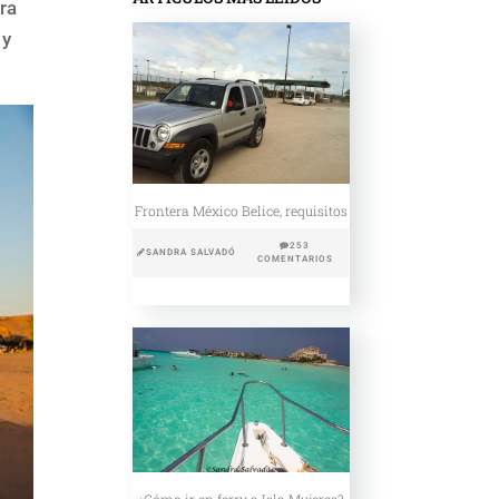
tra
 y
Frontera México Belice, requisitos
253
SANDRA SALVADÓ
COMENTARIOS