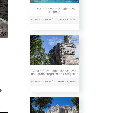
Descubre cenote X-Pakan en
Tizimín
SANDRA SALVADÓ
FEB 04, 2024
Zona arqueológica Tabasqueño,
una grata sorpresa en Campeche
a
SANDRA SALVADÓ
ENE 22, 2024
e