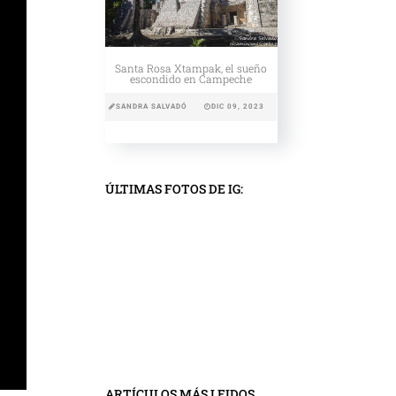
Santa Rosa Xtampak, el sueño
escondido en Campeche
SANDRA SALVADÓ
DIC 09, 2023
ÚLTIMAS FOTOS DE IG:
ARTÍCULOS MÁS LEIDOS