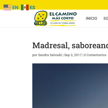
EN
ES
INICIO
SO
Madresal, saboreand
por
Sandra Salvadó
|
Sep 3, 2017
|
0 Comentarios