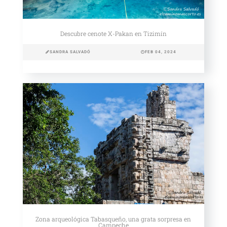
Descubre cenote X-Pakan en Tizimín
SANDRA SALVADÓ
FEB 04, 2024
Zona arqueológica Tabasqueño, una grata sorpresa en
Campeche