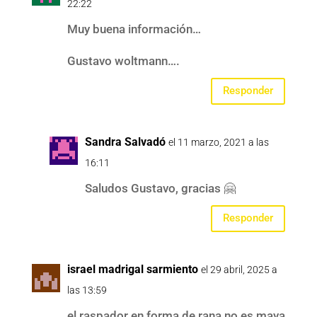
22:22
Muy buena información…
Gustavo woltmann….
Responder
Sandra Salvadó
el 11 marzo, 2021 a las
16:11
Saludos Gustavo, gracias 🤗
Responder
israel madrigal sarmiento
el 29 abril, 2025 a
las 13:59
el raspador en forma de rana no es maya