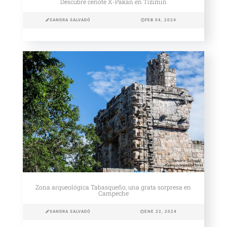
Descubre cenote X-Pakan en Tizimín
SANDRA SALVADÓ
FEB 04, 2024
Zona arqueológica Tabasqueño, una grata sorpresa en
Campeche
SANDRA SALVADÓ
ENE 22, 2024