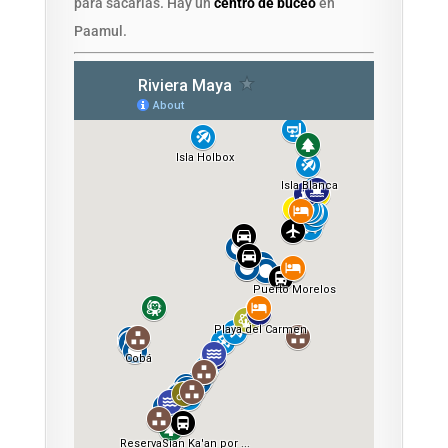
para sacarlas. Hay un
centro de buceo
en
Paamul.