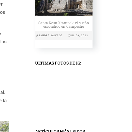
en
dos
Santa Rosa Xtampak, el sueño
escondido en Campeche
e
SANDRA SALVADÓ
DIC 09, 2023
llos
ÚLTIMAS FOTOS DE IG:
al.
e la
ARTÍCULOS MÁS LEIDOS