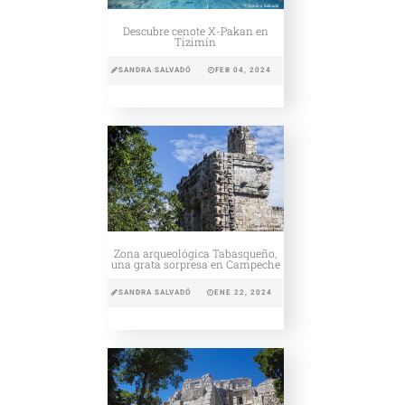
Descubre cenote X-Pakan en
Tizimín
SANDRA SALVADÓ
FEB 04, 2024
Zona arqueológica Tabasqueño,
una grata sorpresa en Campeche
SANDRA SALVADÓ
ENE 22, 2024