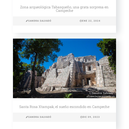
Zona arqueológica Tabasqueño, una grata sorpresa en
Campeche
SANDRA SALVADÓ
ENE 22, 2024
Santa Rosa Xtampak, el sueño escondido en Campeche
SANDRA SALVADÓ
DIC 09, 2023