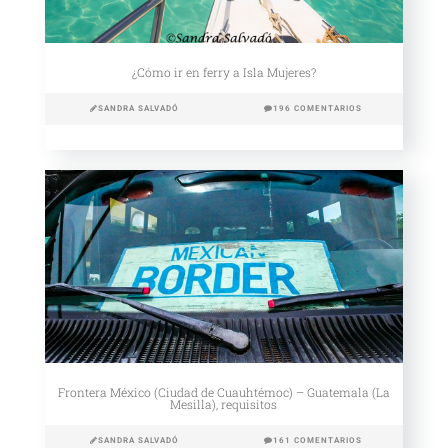
¿Cómo ir en ferry a Isla Mujeres?
SANDRA SALVADÓ
196 COMENTARIOS
Frontera México (Ciudad de Cuauhtémoc) – Guatemala (La
Mesilla), requisitos
SANDRA SALVADÓ
161 COMENTARIOS